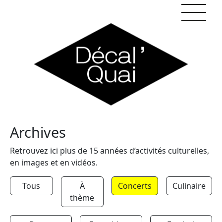
Skip to content
Archives
Retrouvez ici plus de 15 années d’activités culturelles,
en images et en vidéos.
Tous
À
Concerts
Culinaire
thème