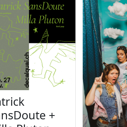
trick
ansDoute +