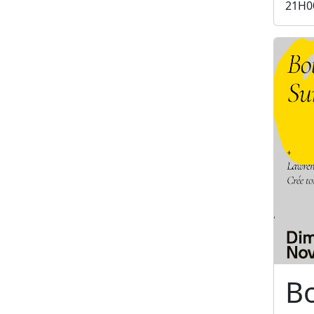
21H0
B