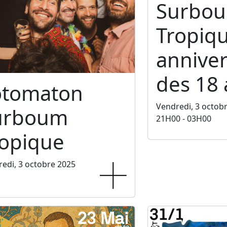
Surbo
Tropiq
anniver
des 18 
otomaton
Vendredi, 3 octob
urboum
21H00 - 03H00
ropique
edi, 3 octobre 2025