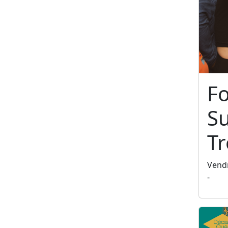
F
S
T
Vendr
-