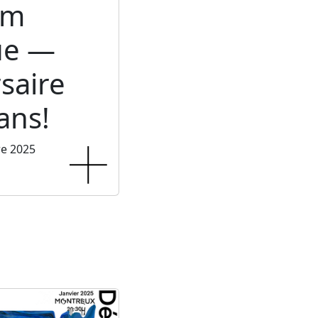
um
ue —
saire
ans!
re 2025