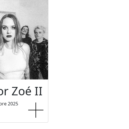
or Zoé II
bre 2025