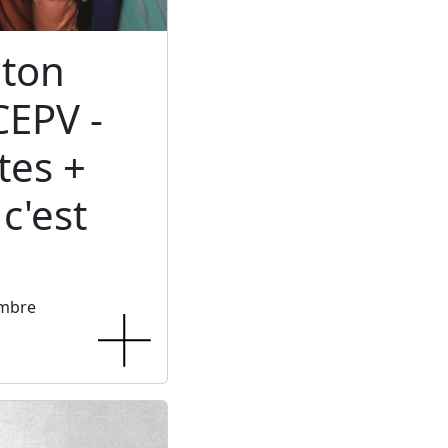
ton
CEPV -
tes +
c'est
embre