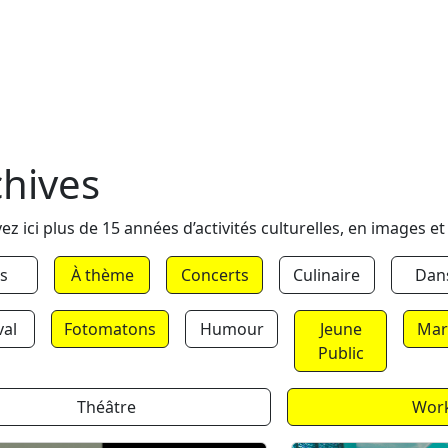
chives
ez ici plus de 15 années d’activités culturelles, en images et
s
À thème
Concerts
Culinaire
Dan
val
Fotomatons
Humour
Jeune
Mar
Public
Théâtre
Wor