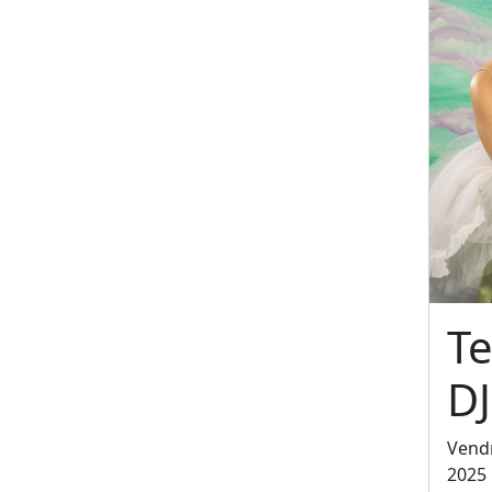
Te
DJ
Vend
2025