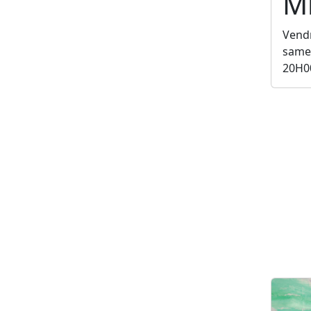
Mi
Vendr
samed
20H0