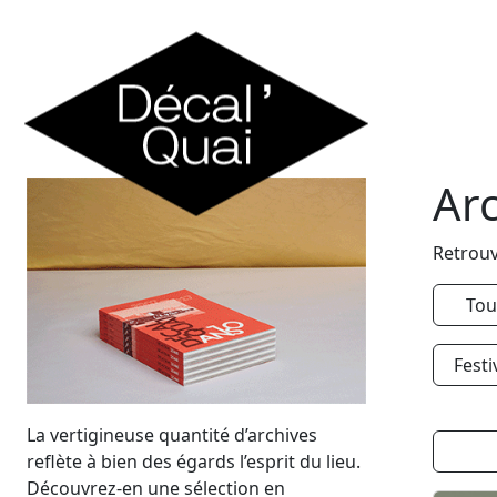
Skip to content
Ar
Retrouv
Tou
Festi
La vertigineuse quantité d’archives
reflète à bien des égards l’esprit du lieu.
Découvrez-en une sélection en