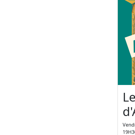
L
d'
Vendr
19H3