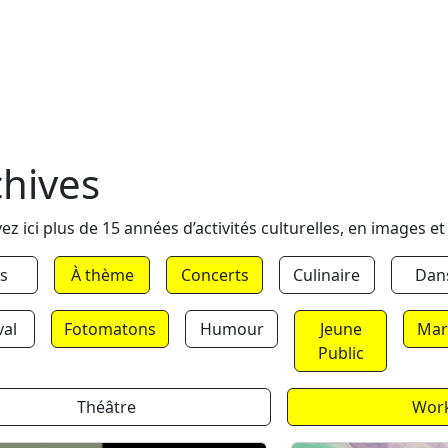
chives
ez ici plus de 15 années d’activités culturelles, en images et
s
À thème
Concerts
Culinaire
Dan
val
Fotomatons
Humour
Jeune
Mar
Public
Théâtre
Wor