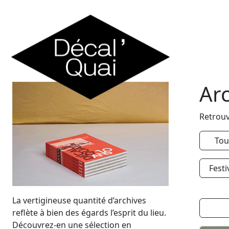
Skip to content
Ar
Retrouv
Tou
Festi
La vertigineuse quantité d’archives
reflète à bien des égards l’esprit du lieu.
Découvrez-en une sélection en