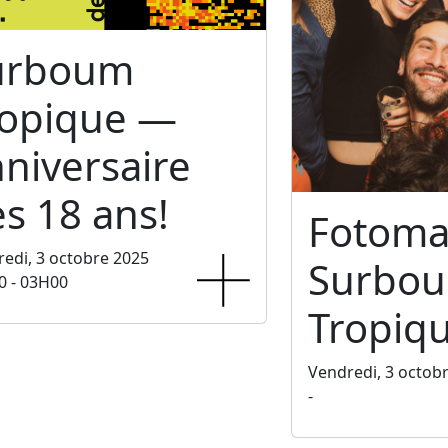
urboum
ropique —
niversaire
s 18 ans!
Fotoma
edi, 3 octobre 2025
Surbo
0 - 03H00
Tropiq
Vendredi, 3 octob
-