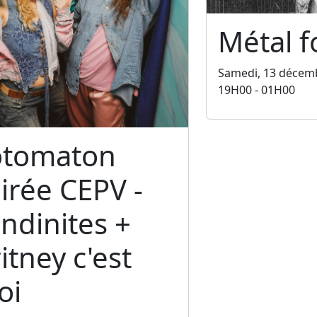
Métal f
Samedi, 13 décem
19H00 - 01H00
otomaton
irée CEPV -
ndinites +
itney c'est
oi