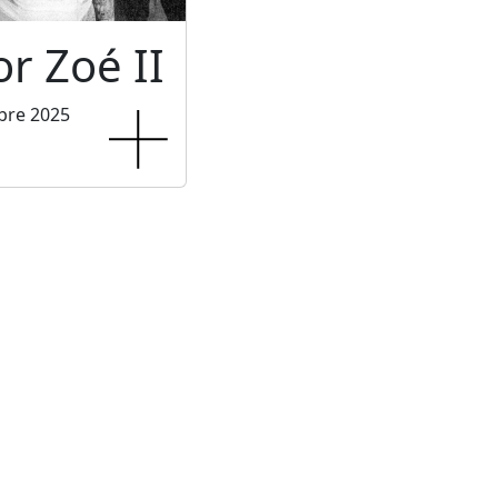
or Zoé II
bre 2025