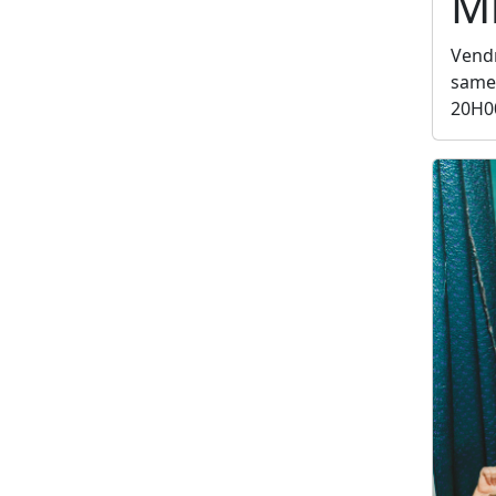
Mi
Vendr
samed
20H0