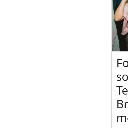
F
so
Te
Br
m