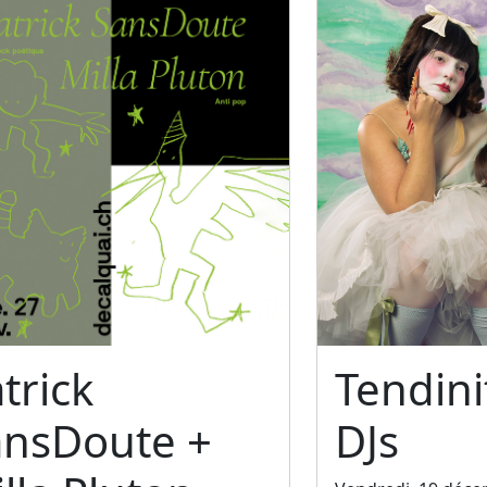
trick
Tendini
ansDoute +
DJs