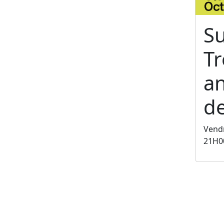
S
T
an
de
Vendr
21H0