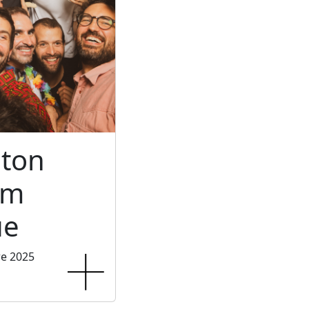
ton
um
ue
re 2025