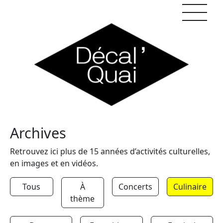
Skip to content
Archives
Retrouvez ici plus de 15 années d’activités culturelles,
en images et en vidéos.
Tous
À
Concerts
Culinaire
thème