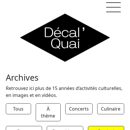
Skip to content
Archives
Retrouvez ici plus de 15 années d’activités culturelles,
en images et en vidéos.
Tous
À
Concerts
Culinaire
thème