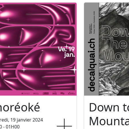
horéoké
Down t
Mounta
edi, 19 janvier 2024
0 - 01H00