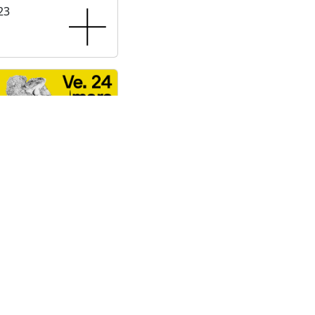
23
ké
 2023