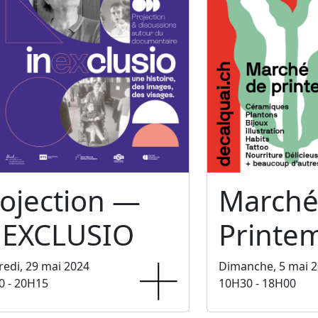
ojection —
Marché
NEXCLUSIO
Printe
edi, 29 mai 2024
Dimanche, 5 mai 
0 - 20H15
10H30 - 18H00