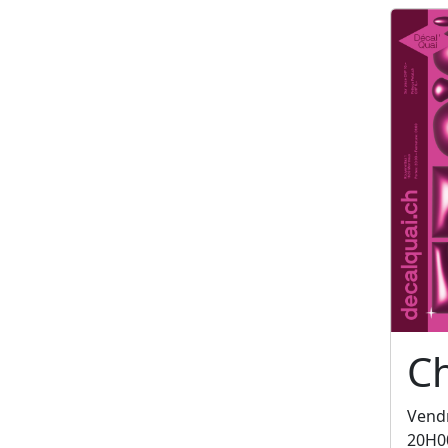
C
Vendr
20H0