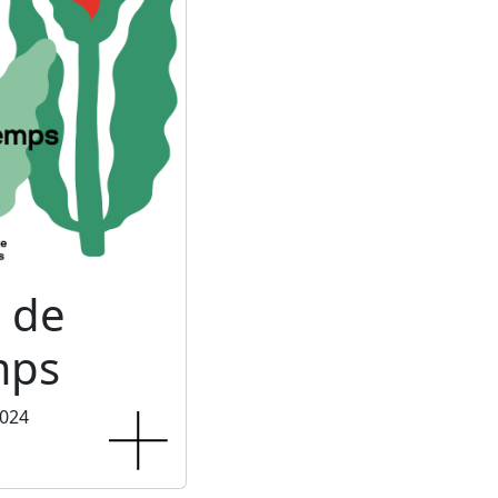
 de
mps
2024