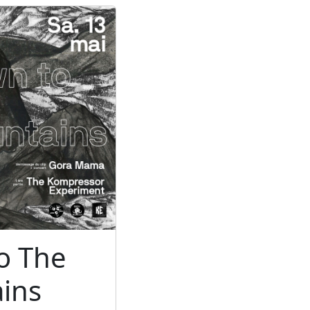
o The
ins