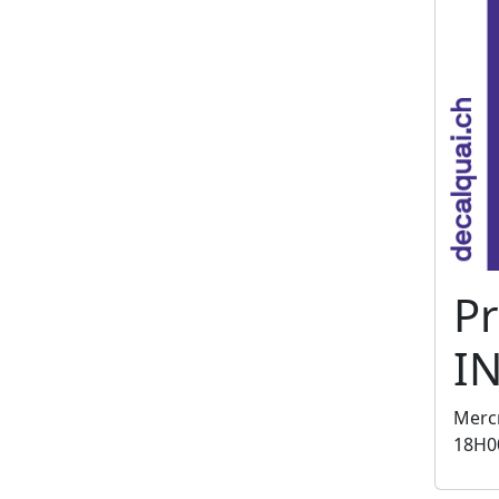
Pr
I
Mercr
18H0