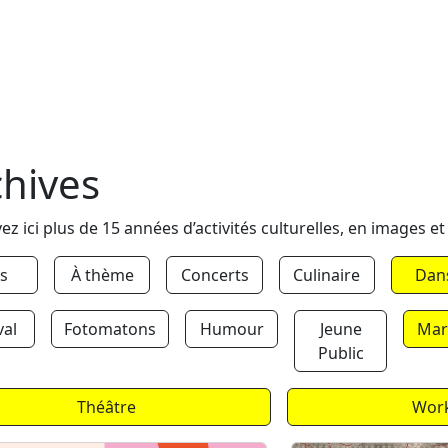
chives
ez ici plus de 15 années d’activités culturelles, en images et
s
À thème
Concerts
Culinaire
Dan
val
Fotomatons
Humour
Jeune
Mar
Public
Théâtre
Wor