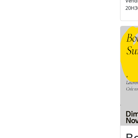
Vendr
20H3
B