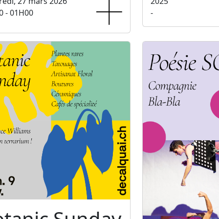
edi, 27 mars 2026
2025
0 - 01H00
-
otanic Sunday