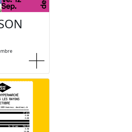
 SON
tembre