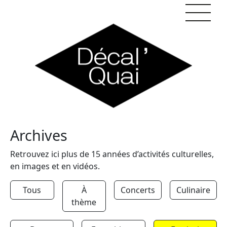
Skip to content
Archives
Retrouvez ici plus de 15 années d’activités culturelles,
en images et en vidéos.
Tous
À
Concerts
Culinaire
thème