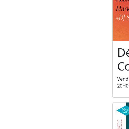
Dé
C
Vendr
20H0