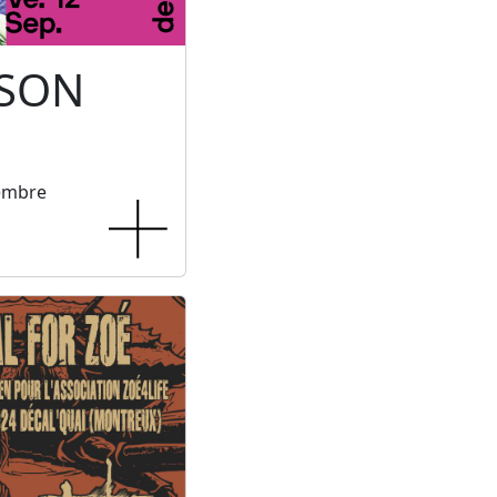
 SON
tembre