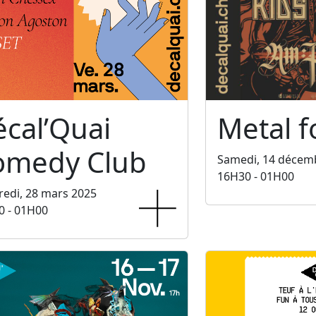
cal’Quai
Metal f
omedy Club
Samedi, 14 décem
16H30 - 01H00
edi, 28 mars 2025
0 - 01H00