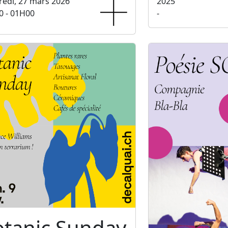
edi, 27 mars 2026
2025
0 - 01H00
-
otanic Sunday