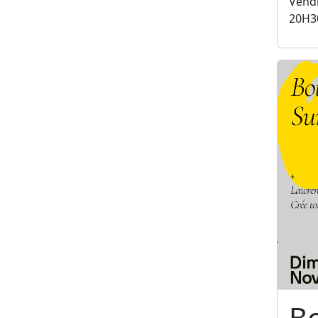
Vendr
20H3
B