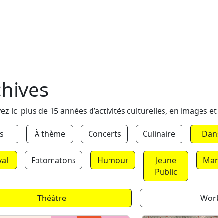
chives
ez ici plus de 15 années d’activités culturelles, en images et
s
À thème
Concerts
Culinaire
Dan
val
Fotomatons
Humour
Jeune
Mar
Public
Théâtre
Wor