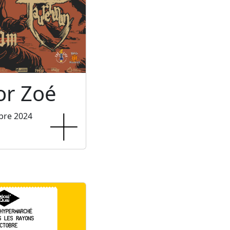
or Zoé
bre 2024