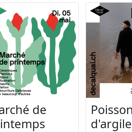
arché de
Poisso
rintemps
d'argile