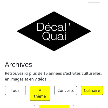
Skip to content
Archives
Retrouvez ici plus de 15 années d’activités culturelles,
en images et en vidéos.
Tous
À
Concerts
Culinaire
thème