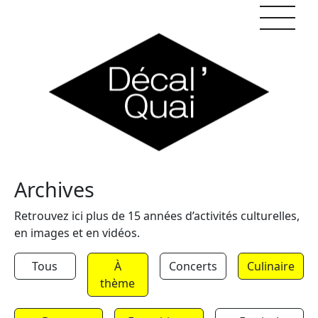
Skip to content
Archives
Retrouvez ici plus de 15 années d’activités culturelles,
en images et en vidéos.
Tous
À
Concerts
Culinaire
thème