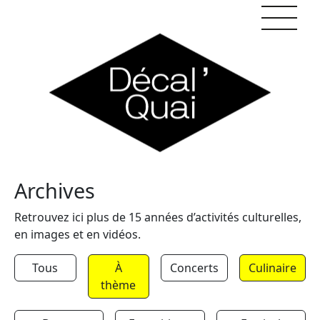
Skip to content
Archives
Retrouvez ici plus de 15 années d’activités culturelles,
en images et en vidéos.
Tous
À
Concerts
Culinaire
thème