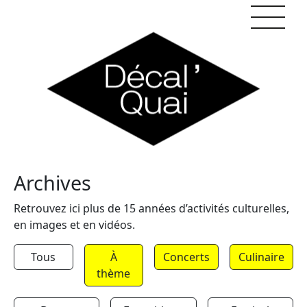
Skip to content
Archives
Retrouvez ici plus de 15 années d’activités culturelles,
en images et en vidéos.
Tous
À
Concerts
Culinaire
thème