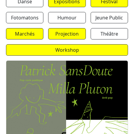
Danse
Expositions
Festival
Fotomatons
Humour
Jeune Public
Marchés
Projection
Théâtre
Workshop