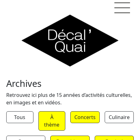
Skip to content
Archives
Retrouvez ici plus de 15 années d’activités culturelles,
en images et en vidéos.
Tous
À
Concerts
Culinaire
thème