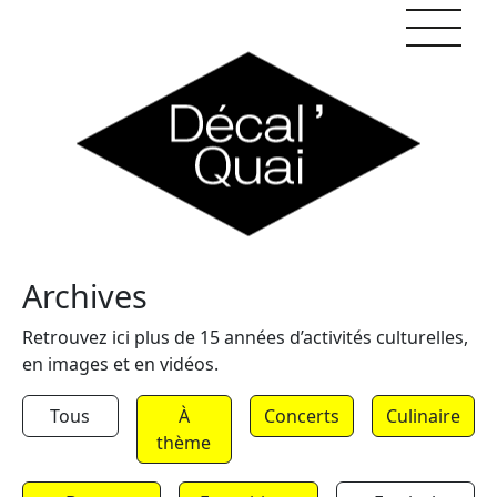
Skip to content
Archives
Retrouvez ici plus de 15 années d’activités culturelles,
en images et en vidéos.
Tous
À
Concerts
Culinaire
thème