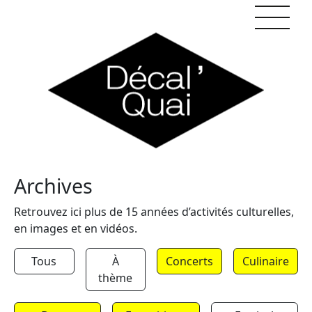
Skip to content
Archives
Retrouvez ici plus de 15 années d’activités culturelles,
en images et en vidéos.
Tous
À
Concerts
Culinaire
thème