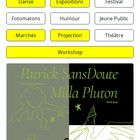
Danse
Expositions
Festival
Fotomatons
Humour
Jeune Public
Marchés
Projection
Théâtre
Workshop