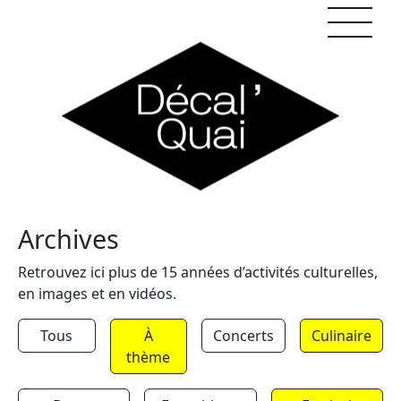
Skip to content
Archives
Retrouvez ici plus de 15 années d’activités culturelles,
en images et en vidéos.
Tous
À
Concerts
Culinaire
thème