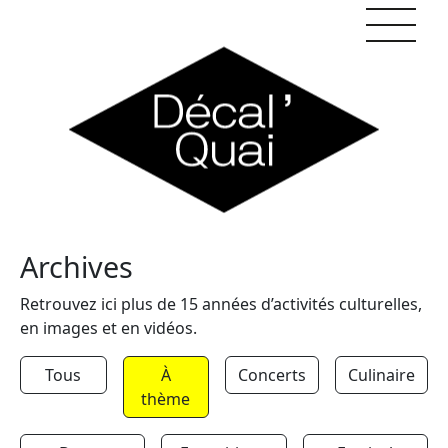
Skip to content
Archives
Retrouvez ici plus de 15 années d’activités culturelles,
en images et en vidéos.
Tous
À
Concerts
Culinaire
thème