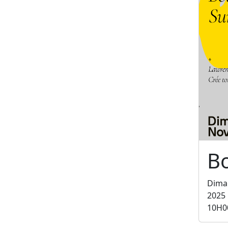
B
Dima
2025
10H0