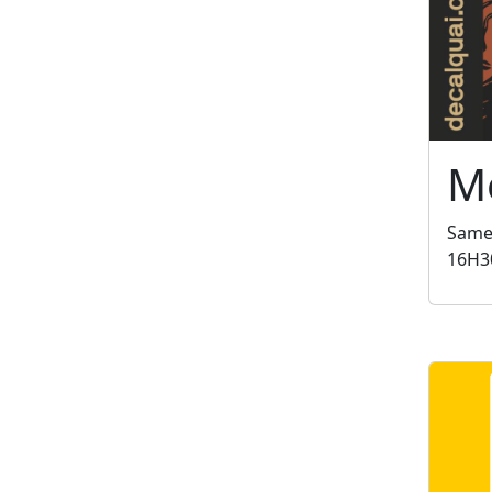
Me
Same
16H3