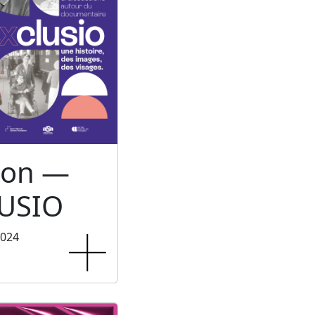
ion —
USIO
2024