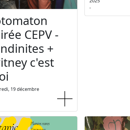
2025
-
otomaton
irée CEPV -
ndinites +
itney c'est
oi
redi, 19 décembre