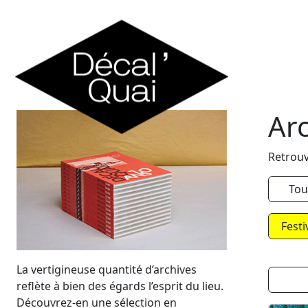
Skip to content
Ar
Retrouv
Tou
Festi
La vertigineuse quantité d’archives
reflète à bien des égards l’esprit du lieu.
Découvrez-en une sélection en