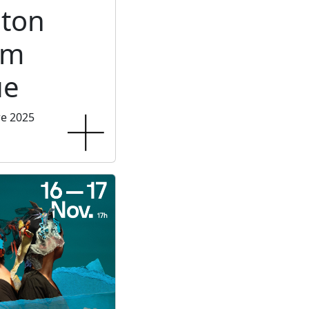
ton
um
ue
re 2025