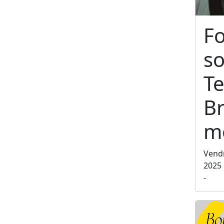
F
so
Te
Br
m
Vend
2025
-