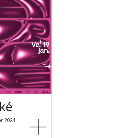
ké
er 2024