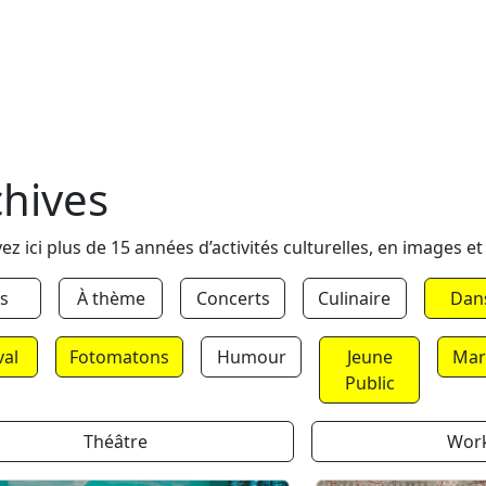
chives
ez ici plus de 15 années d’activités culturelles, en images et
s
À thème
Concerts
Culinaire
Dan
val
Fotomatons
Humour
Jeune
Mar
Public
Théâtre
Wor