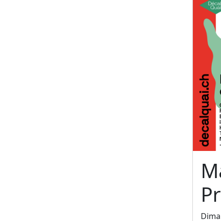
M
P
Dima