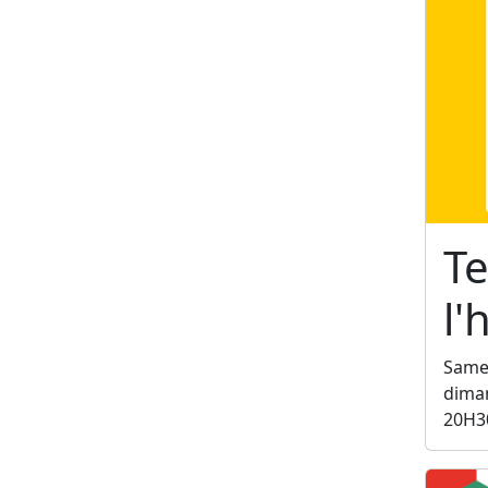
Te
l
Samed
diman
20H3