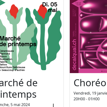
arché de
Choréo
rintemps
Vendredi, 19 janvi
20H00 - 01H00
nche, 5 mai 2024