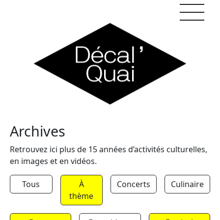
Skip to content
Archives
Retrouvez ici plus de 15 années d’activités culturelles,
en images et en vidéos.
Tous
À
Concerts
Culinaire
thème