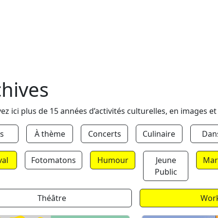
chives
ez ici plus de 15 années d’activités culturelles, en images et
s
À thème
Concerts
Culinaire
Dan
val
Fotomatons
Humour
Jeune
Mar
Public
Théâtre
Wor