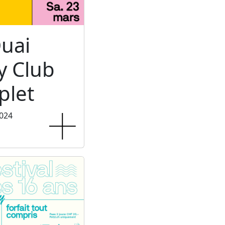
uai
 Club
let
2024