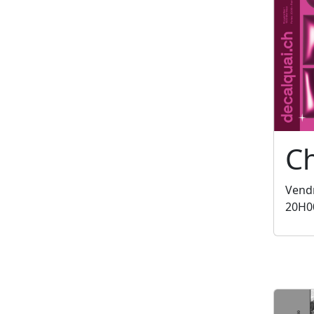
C
Vendr
20H0