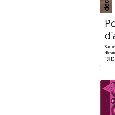
P
d'
Samed
diman
19H3