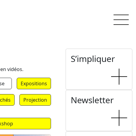
S’impliquer
 en vidéos.
se
Expositions
Newsletter
chés
Projection
kshop