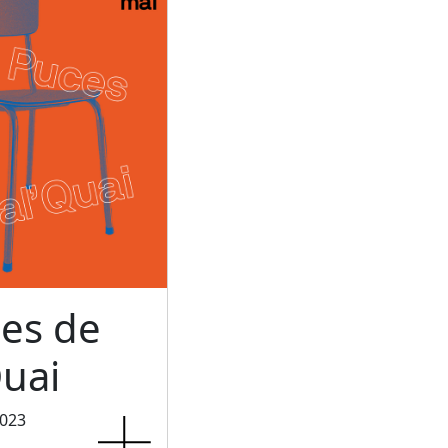
ces de
uai
2023