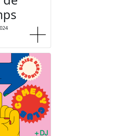
mps
2024