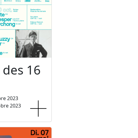
l des 16
bre 2023
obre 2023