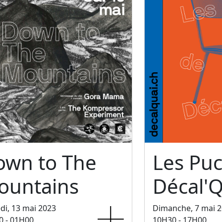
own to The
Les Pu
ountains
Décal'Q
i, 13 mai 2023
Dimanche, 7 mai 
0 - 01H00
10H30 - 17H00