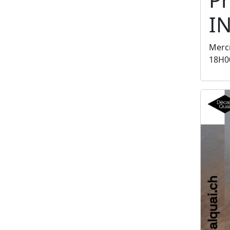
I
Mercr
18H0