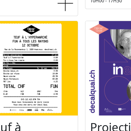
10H00 - 17H30
uf à
Project