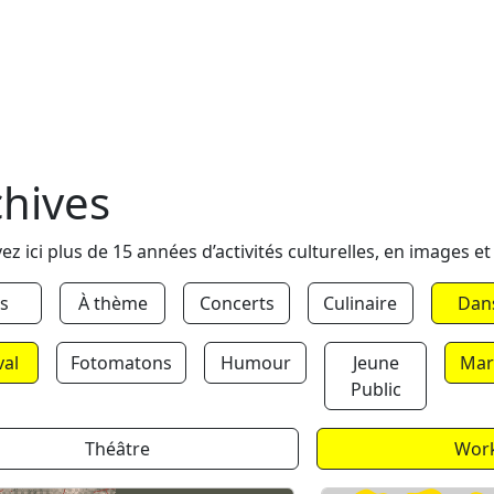
chives
ez ici plus de 15 années d’activités culturelles, en images et
s
À thème
Concerts
Culinaire
Dan
val
Fotomatons
Humour
Jeune
Mar
Public
Théâtre
Wor