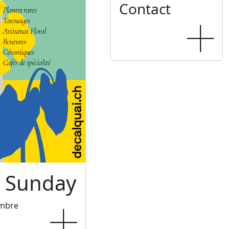
Contact
c Sunday
embre