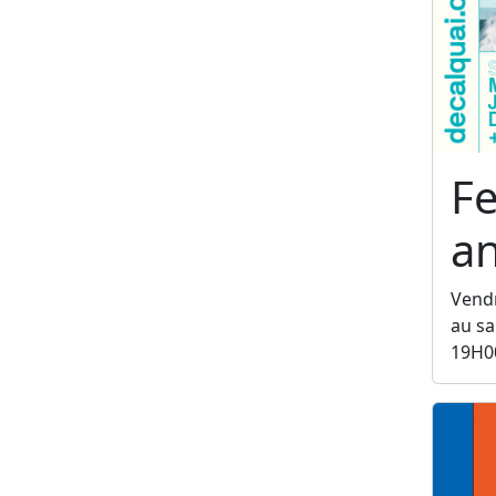
Fe
a
Vendr
au sa
19H0