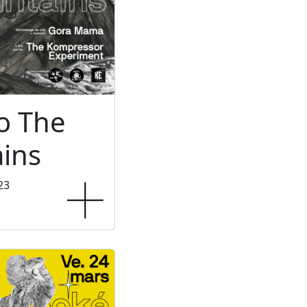
o The
ins
23