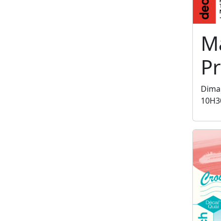
M
P
Dima
10H3