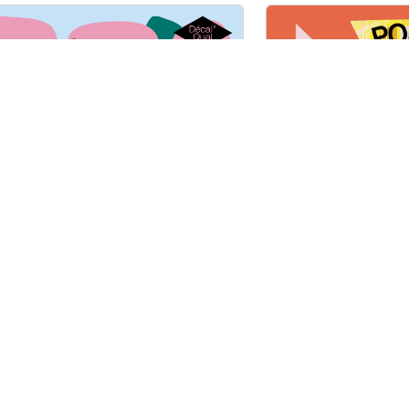
arché de
Cie ani
rintemps
Port_IK