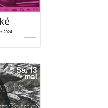
ké
er 2024