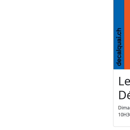
Le
Dé
Dima
10H3