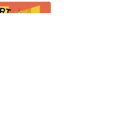
vas
 + La