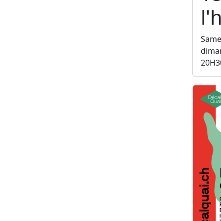
l
Samed
diman
20H3