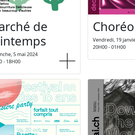
arché de
Choréo
rintemps
Vendredi, 19 janvi
20H00 - 01H00
nche, 5 mai 2024
0 - 18H00