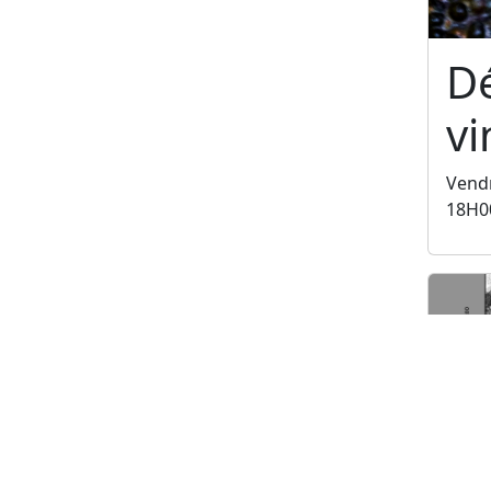
D
vi
Vend
18H0