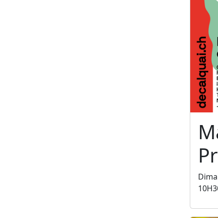
M
P
Dima
10H3