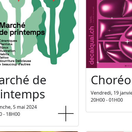
arché de
Choréo
rintemps
Vendredi, 19 janvi
20H00 - 01H00
nche, 5 mai 2024
0 - 18H00