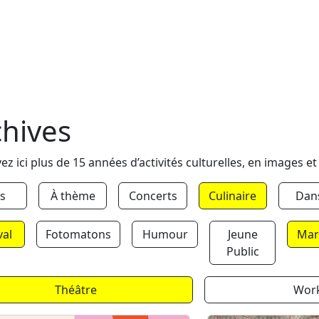
chives
ez ici plus de 15 années d’activités culturelles, en images et
s
À thème
Concerts
Culinaire
Dan
val
Fotomatons
Humour
Jeune
Mar
Public
Théâtre
Wor