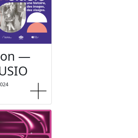
ion —
USIO
2024