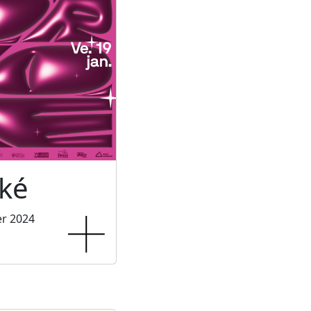
ké
er 2024