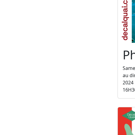
Ph
Same
au d
2024
16H3