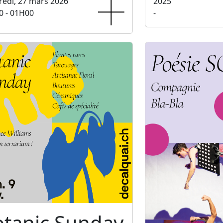
edi, 27 mars 2026
2025
0 - 01H00
-
otanic Sunday