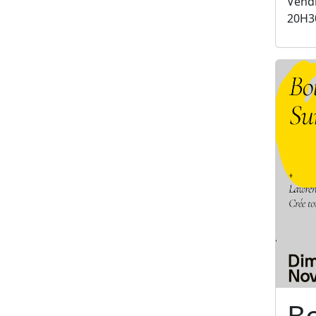
Vendr
20H3
B