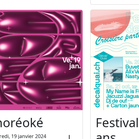
horéoké
Festiva
ans
edi, 19 janvier 2024