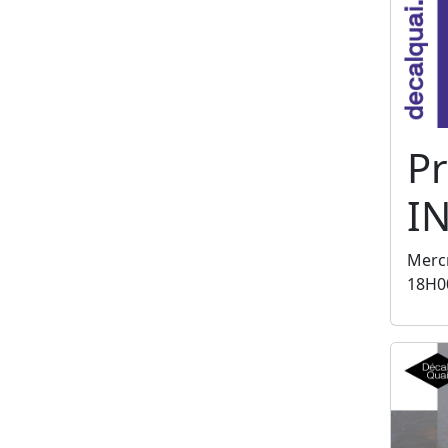
Pr
I
Mercr
18H0