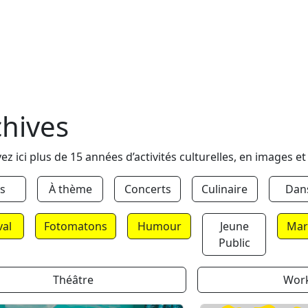
chives
ez ici plus de 15 années d’activités culturelles, en images et
s
À thème
Concerts
Culinaire
Dan
val
Fotomatons
Humour
Jeune
Mar
Public
Théâtre
Wor