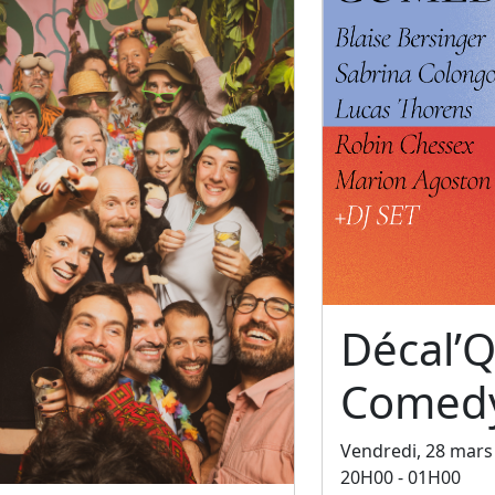
Décal’Q
Comedy
Vendredi, 28 mars
20H00 - 01H00