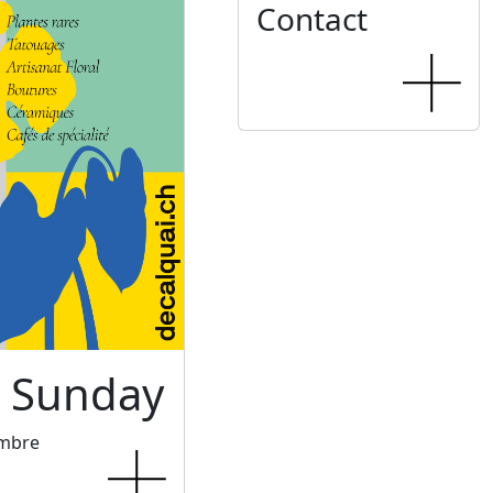
Contact
c Sunday
embre