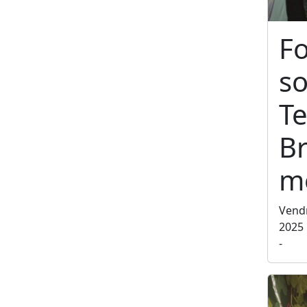
F
so
Te
Br
m
Vend
2025
-