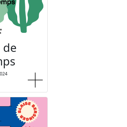
 de
mps
2024