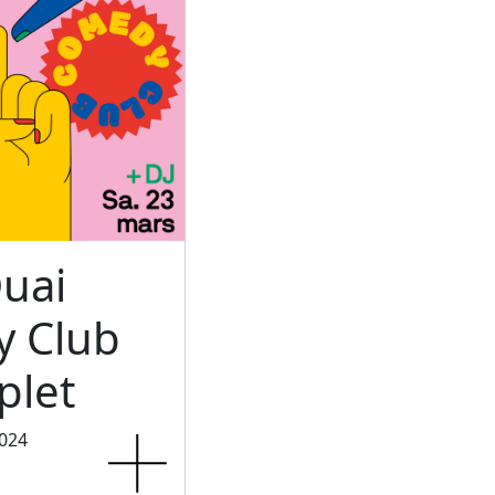
uai
 Club
let
2024