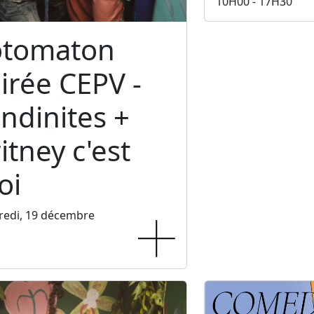
10H00 - 17H30
otomaton
irée CEPV -
ndinites +
itney c'est
oi
redi, 19 décembre