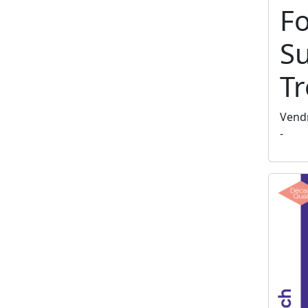
F
S
T
Vendr
-