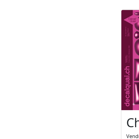
C
Vendr