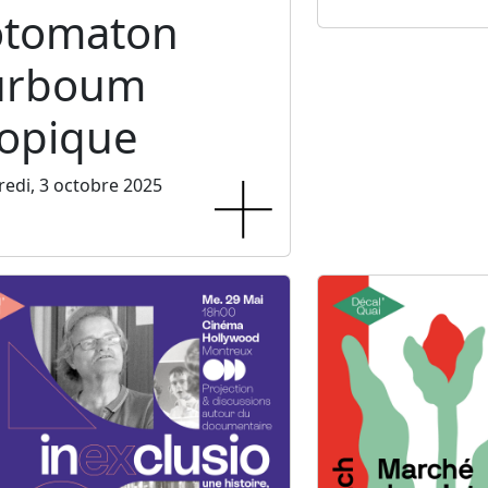
otomaton
urboum
ropique
edi, 3 octobre 2025