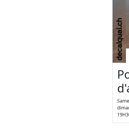
P
d'
Samed
diman
19H3