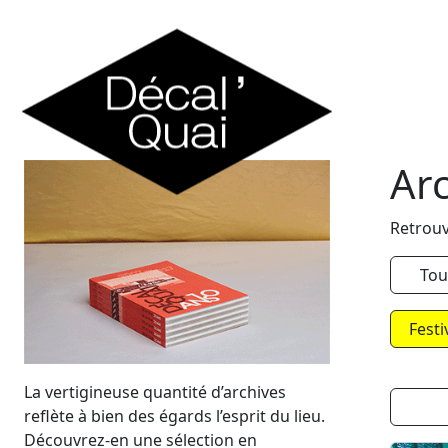
Skip to content
Ar
Retrouv
Tou
Festi
La vertigineuse quantité d’archives
reflète à bien des égards l’esprit du lieu.
Découvrez-en une sélection en