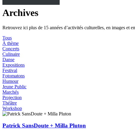
Archives
Retrouvez ici plus de 15 années d’activités culturelles, en images et e
Tous
À thème
Concerts
Culinaire
Danse
Expositions
Festival
Fotomatons
Humour
Jeune Public
Marchés
Projection
Théâtre
Workshop
Patrick SansDoute + Milla Pluton