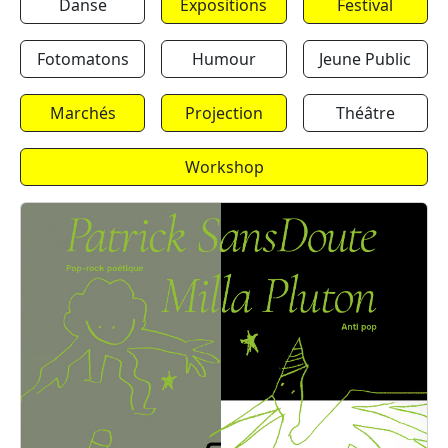
Danse
Expositions
Festival
Fotomatons
Humour
Jeune Public
Marchés
Projection
Théâtre
Workshop