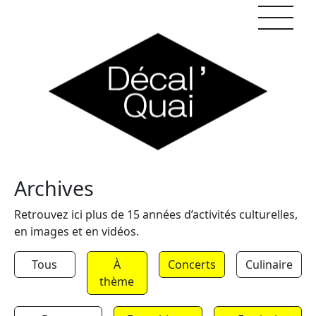
Skip to content
Archives
Retrouvez ici plus de 15 années d’activités culturelles,
en images et en vidéos.
Tous
À
Concerts
Culinaire
thème