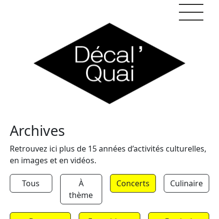
Skip to content
Archives
Retrouvez ici plus de 15 années d’activités culturelles,
en images et en vidéos.
Tous
À
Concerts
Culinaire
thème