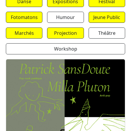
Danse
Expositions
Festival
Fotomatons
Humour
Jeune Public
Marchés
Projection
Théâtre
Workshop