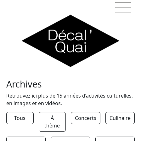
Skip to content
Archives
Retrouvez ici plus de 15 années d’activités culturelles,
en images et en vidéos.
Tous
À
Concerts
Culinaire
thème