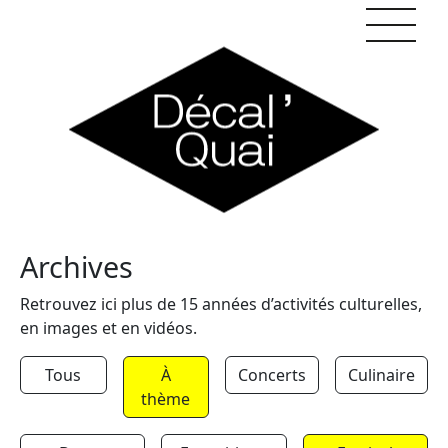
Skip to content
Archives
Retrouvez ici plus de 15 années d’activités culturelles,
en images et en vidéos.
Tous
À
Concerts
Culinaire
thème