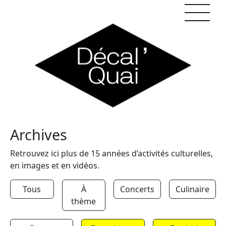
Skip to content
Archives
Retrouvez ici plus de 15 années d’activités culturelles,
en images et en vidéos.
Tous
À
Concerts
Culinaire
thème