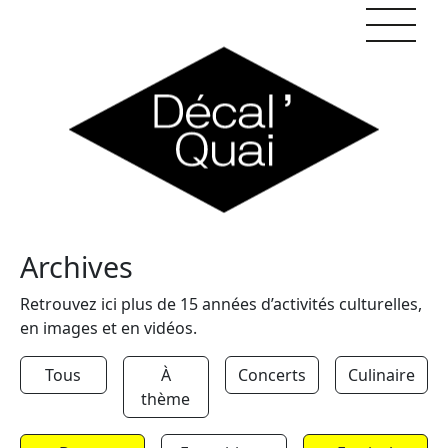
Skip to content
Archives
Retrouvez ici plus de 15 années d’activités culturelles,
en images et en vidéos.
Tous
À
Concerts
Culinaire
thème