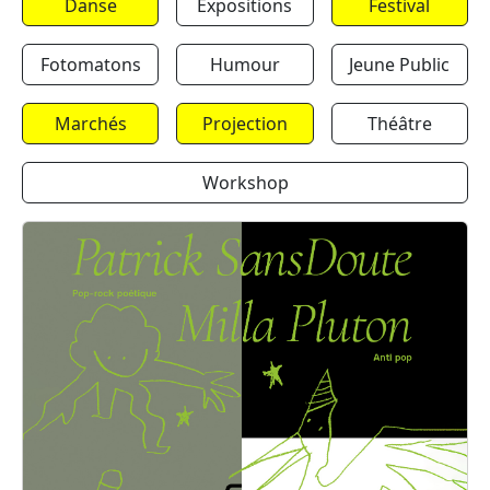
Danse
Expositions
Festival
Fotomatons
Humour
Jeune Public
Marchés
Projection
Théâtre
Workshop