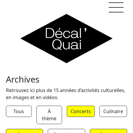
Skip to content
Archives
Retrouvez ici plus de 15 années d’activités culturelles,
en images et en vidéos.
Tous
À
Concerts
Culinaire
thème