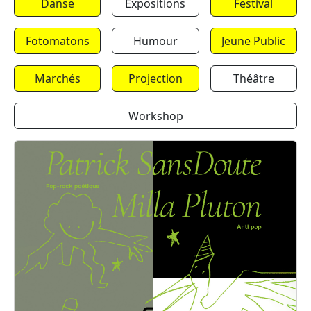
Danse
Expositions
Festival
Fotomatons
Humour
Jeune Public
Marchés
Projection
Théâtre
Workshop