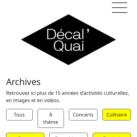
Skip to content
Archives
Retrouvez ici plus de 15 années d’activités culturelles,
en images et en vidéos.
Tous
À
Concerts
Culinaire
thème