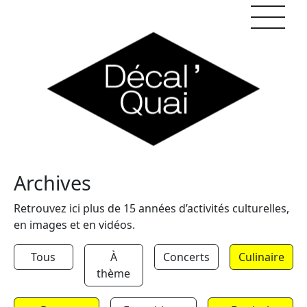
Skip to content
Archives
Retrouvez ici plus de 15 années d’activités culturelles,
en images et en vidéos.
Tous
À
Concerts
Culinaire
thème