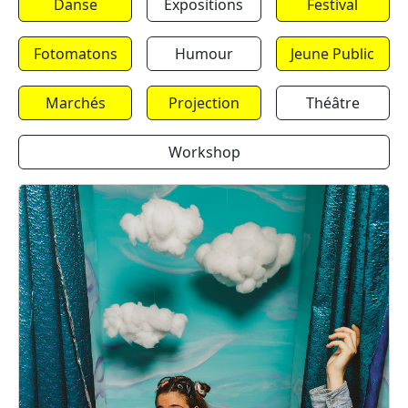
Danse
Expositions
Festival
Fotomatons
Humour
Jeune Public
Marchés
Projection
Théâtre
Workshop