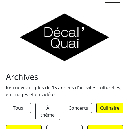
Skip to content
Archives
Retrouvez ici plus de 15 années d’activités culturelles,
en images et en vidéos.
Tous
À
Concerts
Culinaire
thème