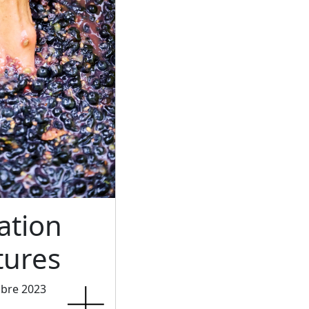
ation
tures
mbre 2023