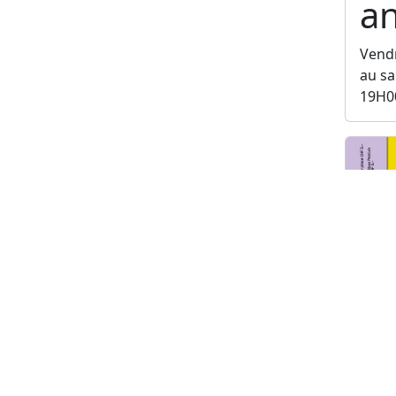
a
Vendr
au sa
19H0