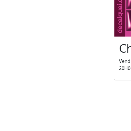
C
Vendr
20H0