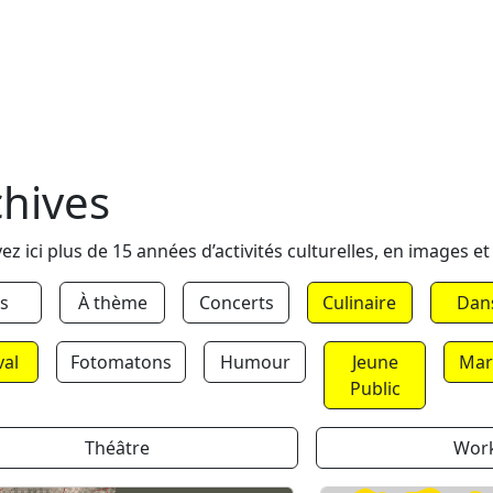
chives
ez ici plus de 15 années d’activités culturelles, en images et
s
À thème
Concerts
Culinaire
Dan
val
Fotomatons
Humour
Jeune
Mar
Public
Théâtre
Wor