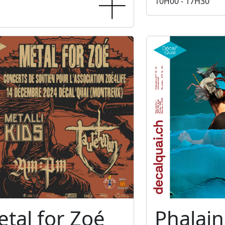
10H00 - 17H30
tal for Zoé
Phalain