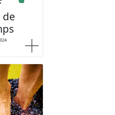
 de
mps
2024