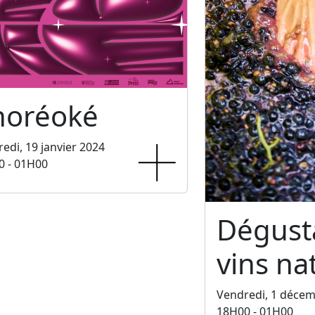
horéoké
edi, 19 janvier 2024
0 - 01H00
Dégust
vins na
Vendredi, 1 déce
18H00 - 01H00