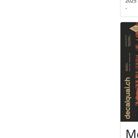
2025
-
Me