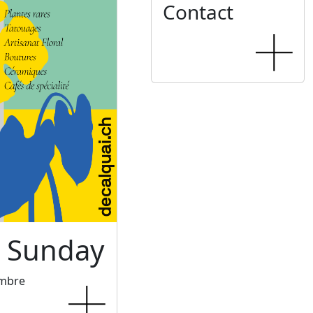
Contact
c Sunday
embre