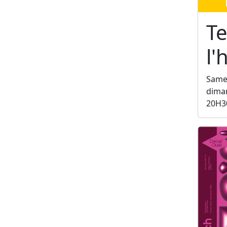
Te
l
Samed
diman
20H3