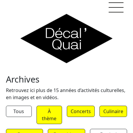
Skip to content
Archives
Retrouvez ici plus de 15 années d’activités culturelles,
en images et en vidéos.
Tous
À
Concerts
Culinaire
thème