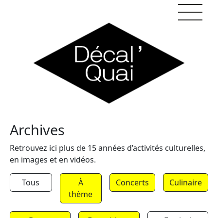
Skip to content
Archives
Retrouvez ici plus de 15 années d’activités culturelles,
en images et en vidéos.
Tous
À
Concerts
Culinaire
thème