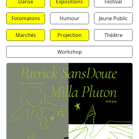
Danse
Expositions
Festival
Fotomatons
Humour
Jeune Public
Marchés
Projection
Théâtre
Workshop