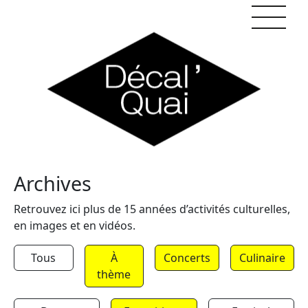
Skip to content
Archives
Retrouvez ici plus de 15 années d’activités culturelles,
en images et en vidéos.
Tous
À
Concerts
Culinaire
thème