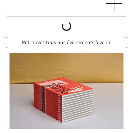
Peacebone
Vendredi, 31 janvier 2025 au samedi, 1 février
2025
20H30 - 01H00
OPPAL Masqué
Samedi, 25 janvier 2025 au dimanche, 26 janvier
2025
16H00 - 02H00