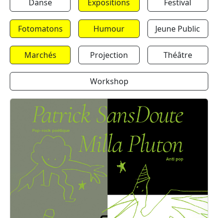
Danse
Expositions
Festival
Fotomatons
Humour
Jeune Public
Marchés
Projection
Théâtre
Workshop