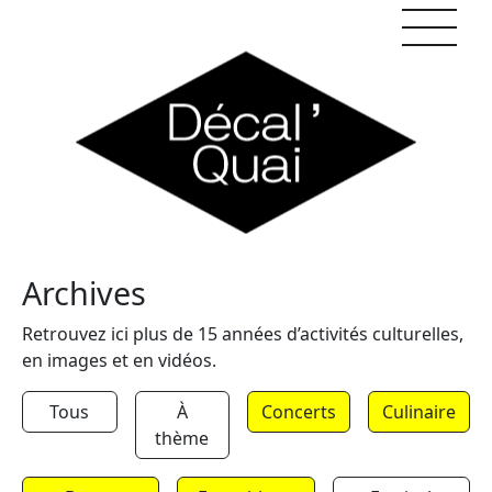
Skip to content
Archives
Retrouvez ici plus de 15 années d’activités culturelles,
en images et en vidéos.
Tous
À
Concerts
Culinaire
thème