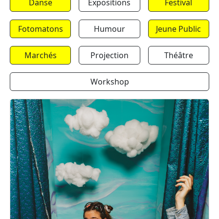
Danse
Expositions
Festival
Fotomatons
Humour
Jeune Public
Marchés
Projection
Théâtre
Workshop