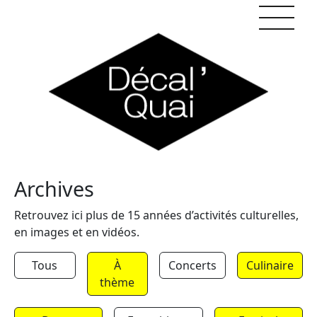
Skip to content
Archives
Retrouvez ici plus de 15 années d’activités culturelles,
en images et en vidéos.
Tous
À
Concerts
Culinaire
thème