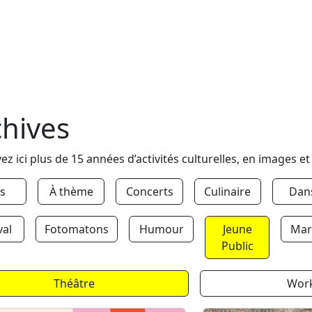
chives
ez ici plus de 15 années d’activités culturelles, en images et
s
À thème
Concerts
Culinaire
Dan
val
Fotomatons
Humour
Jeune
Mar
Public
Théâtre
Wor