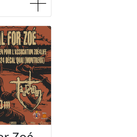
or Zoé