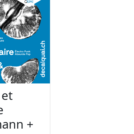
 et
e
mann +