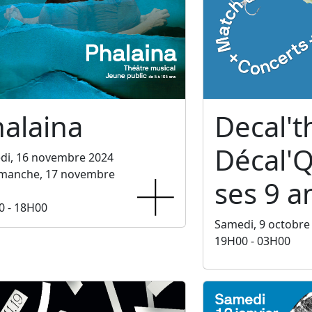
alaina
Decal't
Décal'Q
di, 16 novembre 2024
imanche, 17 novembre
ses 9 a
0 - 18H00
Samedi, 9 octobre
19H00 - 03H00