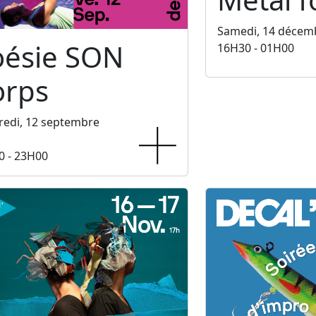
Samedi, 14 décem
oésie SON
16H30 - 01H00
orps
redi, 12 septembre
0 - 23H00