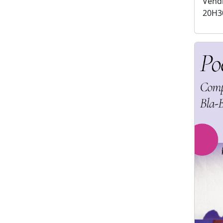
Vendr
20H3