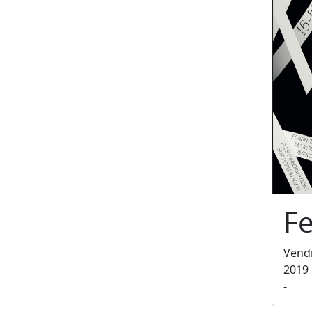
Fe
Vend
2019
-