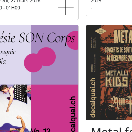
edi, 27 mars 2026
2025
0 - 01H00
-
Metal f