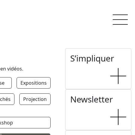
S’impliquer
 en vidéos.
se
Expositions
Newsletter
chés
Projection
kshop