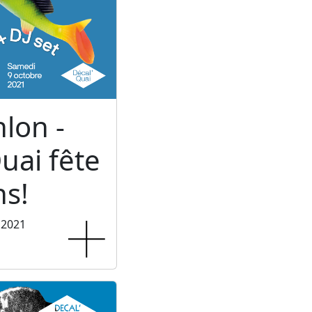
hlon -
uai fête
ns!
 2021