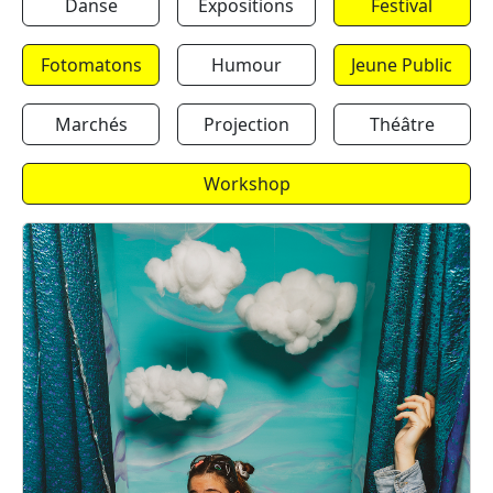
Danse
Expositions
Festival
Fotomatons
Humour
Jeune Public
Marchés
Projection
Théâtre
Workshop