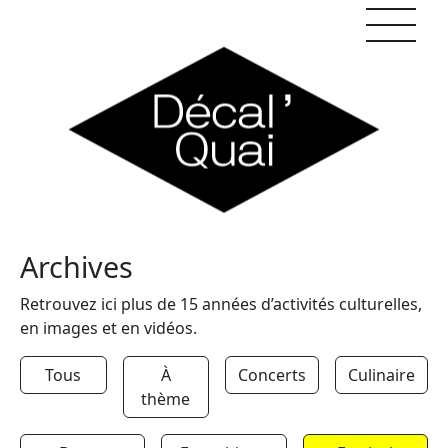
Skip to content
Archives
Retrouvez ici plus de 15 années d’activités culturelles,
en images et en vidéos.
Tous
À
Concerts
Culinaire
thème