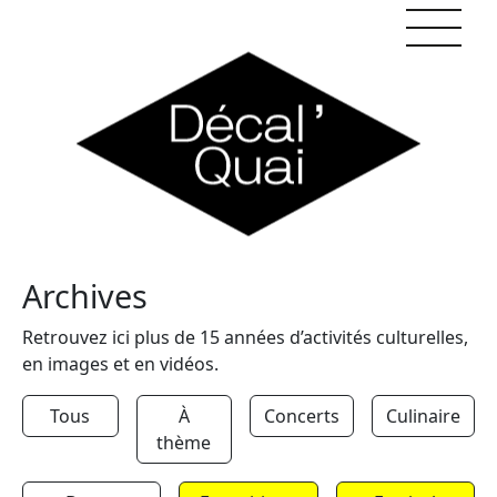
Skip to content
Archives
Retrouvez ici plus de 15 années d’activités culturelles,
en images et en vidéos.
Tous
À
Concerts
Culinaire
thème