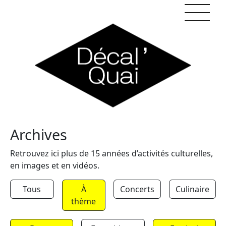
Skip to content
Archives
Retrouvez ici plus de 15 années d’activités culturelles,
en images et en vidéos.
Tous
À
Concerts
Culinaire
thème