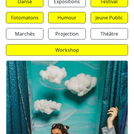
Danse
Expositions
Festival
Fotomatons
Humour
Jeune Public
Marchés
Projection
Théâtre
Workshop