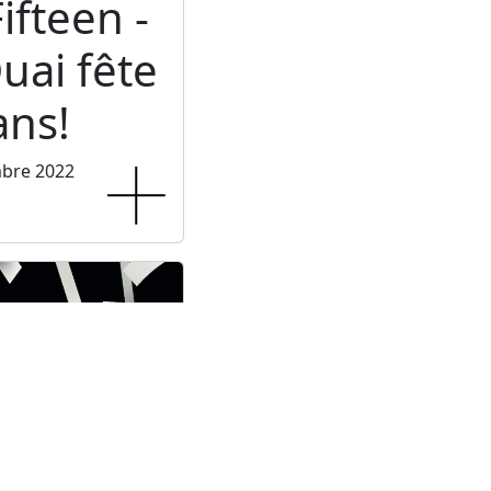
ifteen -
uai fête
ans!
mbre 2022