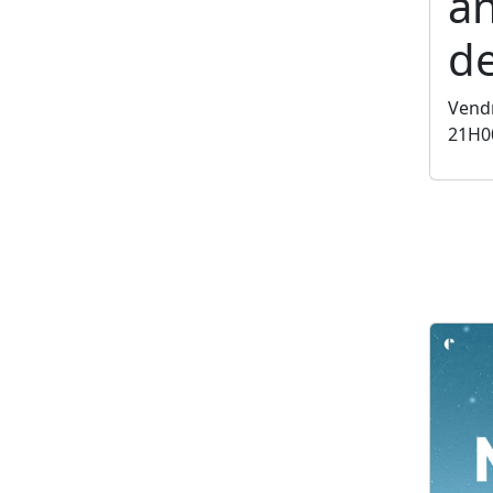
an
de
Vendr
21H0