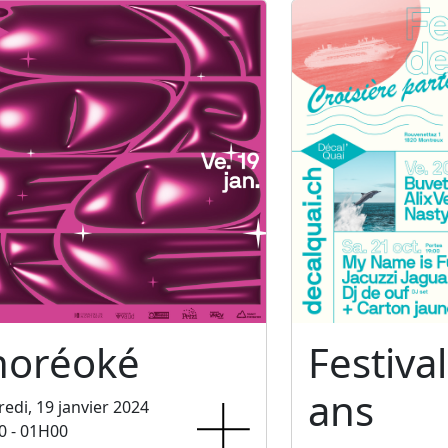
horéoké
Festiva
ans
edi, 19 janvier 2024
0 - 01H00