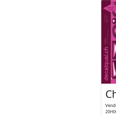
C
Vendr
20H0