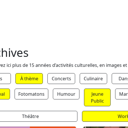
chives
ez ici plus de 15 années d’activités culturelles, en images et
s
À thème
Concerts
Culinaire
Dan
val
Fotomatons
Humour
Jeune
Mar
Public
Théâtre
Wor