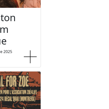
ton
um
ue
re 2025