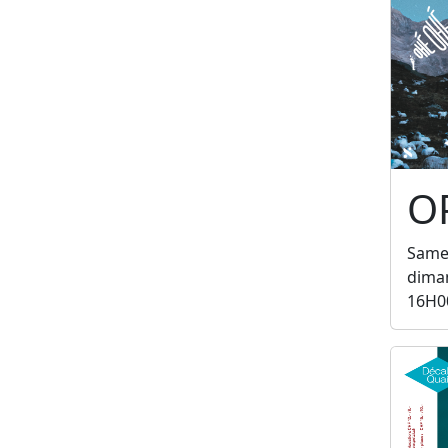
O
Samed
diman
16H0