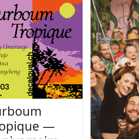
urboum
ropique —