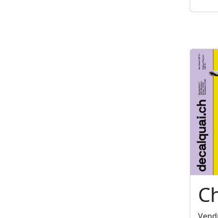
C
Vendr