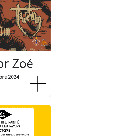
or Zoé
bre 2024