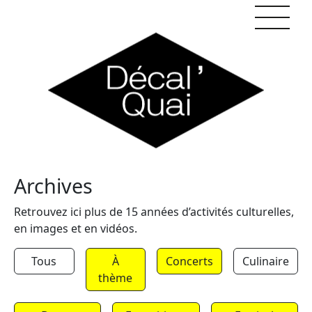
Skip to content
Archives
Retrouvez ici plus de 15 années d’activités culturelles,
en images et en vidéos.
Tous
À
Concerts
Culinaire
thème