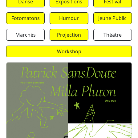
Danse
Expositions
Festival
Fotomatons
Humour
Jeune Public
Marchés
Projection
Théâtre
Workshop