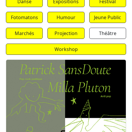
Danse
Expositions
Festival
Fotomatons
Humour
Jeune Public
Marchés
Projection
Théâtre
Workshop