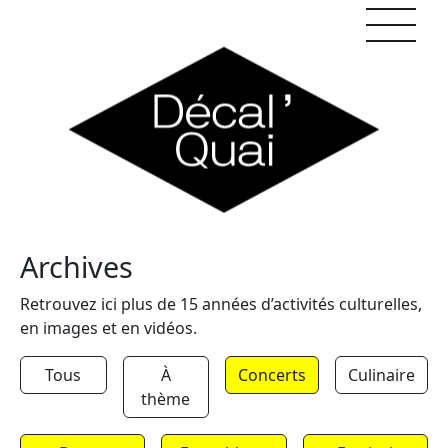
Skip to content
Archives
Retrouvez ici plus de 15 années d’activités culturelles,
en images et en vidéos.
Tous
À
Concerts
Culinaire
thème