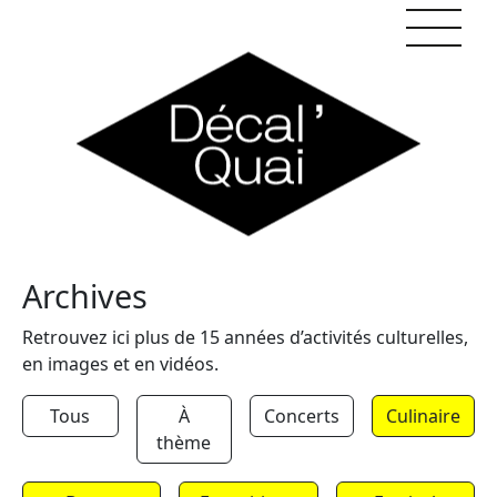
Skip to content
Archives
Retrouvez ici plus de 15 années d’activités culturelles,
en images et en vidéos.
Tous
À
Concerts
Culinaire
thème