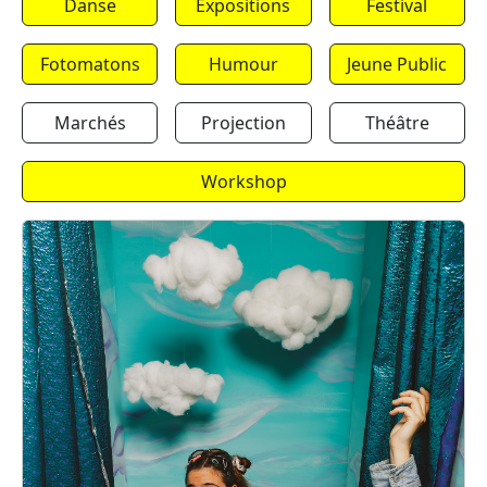
Danse
Expositions
Festival
Fotomatons
Humour
Jeune Public
Marchés
Projection
Théâtre
Workshop