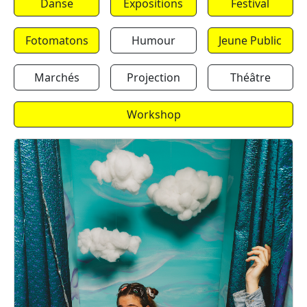
Danse
Expositions
Festival
Fotomatons
Humour
Jeune Public
Marchés
Projection
Théâtre
Workshop