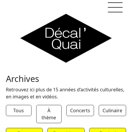
Skip to content
Archives
Retrouvez ici plus de 15 années d’activités culturelles,
en images et en vidéos.
Tous
À
Concerts
Culinaire
thème